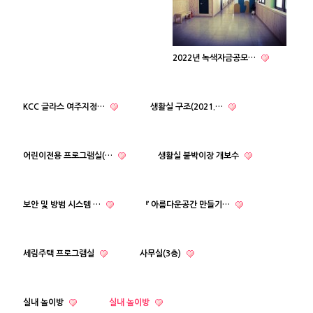
2022년 녹색자금공모…
KCC 글라스 여주지정…
생활실 구조(2021.…
어린이전용 프로그램실(…
생활실 붙박이장 개보수
보안 및 방범 시스템 …
『 아름다운공간 만들기…
세림주택 프로그램실
사무실(3층)
실내 놀이방
실내 놀이방