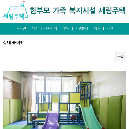
모자원
|
입소
|
주요사업
|
후원
|
자원봉사
|
약도
|
시설
실내 놀이방
목록
본문