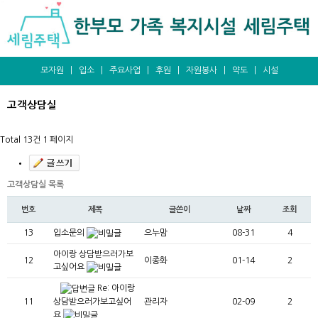
모자원
|
입소
|
주요사업
|
후원
|
자원봉사
|
약도
|
시설
고객상담실
Total 13건
1 페이지
고객상담실 목록
번호
제목
글쓴이
날짜
조회
13
입소문의
으누맘
08-31
4
아이랑 상담받으러가보
12
이종화
01-14
2
고싶어요
Re: 아이랑
상담받으러가보고싶어
11
관리자
02-09
2
요