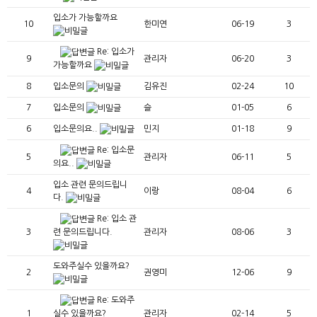
입소가 가능할까요
10
한미연
06-19
3
Re: 입소가
9
관리자
06-20
3
가능할까요
8
입소문의
김유진
02-24
10
7
입소문의
슬
01-05
6
6
입소문의요..
민지
01-18
9
Re: 입소문
5
관리자
06-11
5
의요..
입소 관련 문의드립니
4
이랑
08-04
6
다.
Re: 입소 관
련 문의드립니다.
3
관리자
08-06
3
도와주실수 있을까요?
2
권영미
12-06
9
Re: 도와주
실수 있을까요?
1
관리자
02-14
5